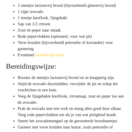
2 sneetjes lactosevrij brood (bijvoorbeeld glutenvrij brood)
1 rijpe avocado
1 teentje knoflook, fijngehakt
Sap van 1/2 citroen
Zout en peper naar smaak
Rode pepervlokken (optioneel, voor wat pit)
Verse kruiden (bijvoorbeeld peterselie of koriander) voor
garnering
Eventueel
lactosevrije boter
Bereidingswijze:
Rooster de sneetjes lactosevrij brood tot ze knapperig zijn.
Snijd de avocado doormidden, verwijder de pit en schep het
vruchtvlees in een kom.
Voeg de fijngehakte knoflook, citroensap, zout en peper toe aan
de avocado.
Prak de avocado met een vork en meng alles goed door elkaar.
Voeg rode pepervlokken toe als je van wat pittigheid houdt.
Smeer het avocadomengsel op de geroosterde broodsneetjes.
Garneer met verse kruiden naar keuze, zoals peterselie of