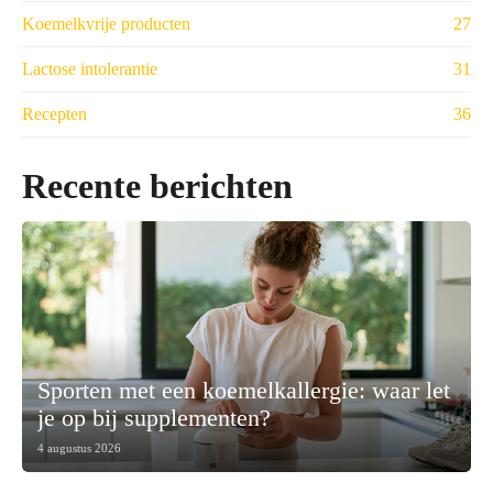
Koemelkvrije producten
27
Lactose intolerantie
31
Recepten
36
Recente berichten
Sporten met een koemelkallergie: waar let
je op bij supplementen?
4 augustus 2026