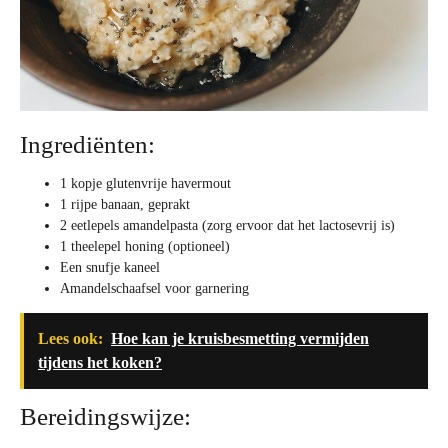
Ingrediënten:
1 kopje glutenvrije havermout
1 rijpe banaan, geprakt
2 eetlepels amandelpasta (zorg ervoor dat het lactosevrij is)
1 theelepel honing (optioneel)
Een snufje kaneel
Amandelschaafsel voor garnering
Lees ook:
Hoe kan je kruisbesmetting vermijden
tijdens het koken?
Bereidingswijze: