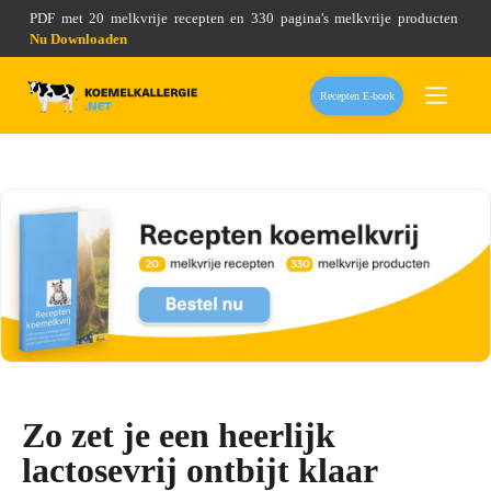
PDF met 20 melkvrije recepten en 330 pagina's melkvrije producten
Nu Downloaden
Recepten E-book
Zo zet je een heerlijk
lactosevrij ontbijt klaar