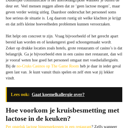
Duidelijke communicatie is het allerbelangrijkste wanneer je buiten de
deur eet. Veel mensen zeggen alleen dat ze ‘geen lactose mogen’, maar
geven verder weinig uitleg. Daardoor onderschat het personeel soms
hoe serieus de situatie is. Leg daarom rustig uit welke klachten je krijgt
en dat zelfs kleine hoeveelheden problemen kunnen veroorzaken.
Het helpt om concreet te zijn. Vraag bijvoorbeeld of het gerecht apart
bereid kan worden en of keukengerei goed schoongemaakt wordt.
Zeker op drukke locaties zoals hotels, grote restaurants of casino’s is dat
belangrijk. Ga je bijvoorbeeld eten in een casino met restaurant, dan wil
je vooraf weten hoe goed het personeel omgaat met voedselallergieën.
Bij de
no-Cruks Casinos op The Game Room
heb je daar in ieder geval
geen last van. Je kunt vanuit thuis spelen en zelf eten wat jij lekker
vindt.
Lees ook:
Gaat koemelkallergie over?
Hoe voorkom je kruisbesmetting met
lactose in de keuken?
Per ongeluk lactose binnengekregen in een restaurant
? Zelfs wanneer