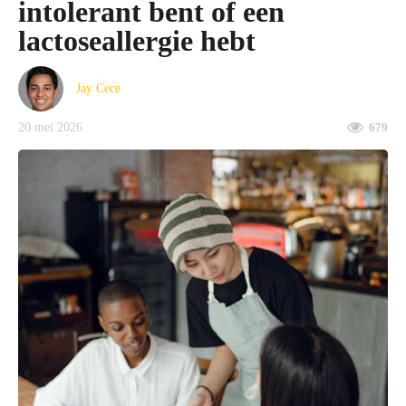
intolerant bent of een
lactoseallergie hebt
Jay Cece
20 mei 2026
679