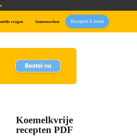
n
Recepten E-book
stelde vragen
Samenwerken
Koemelkvrije
recepten PDF