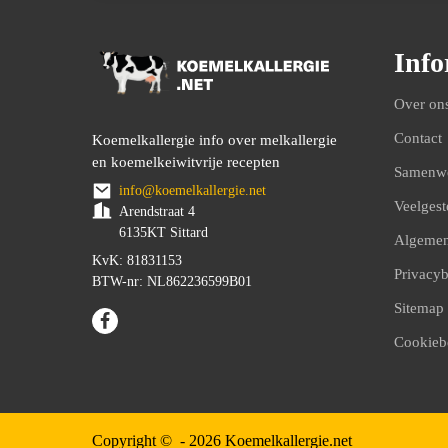
Info
Over on
Contact
Koemelkallergie info over melkallergie
en koemelkeiwitvrije recepten
Samenw
info@koemelkallergie.net
Veelgest
Arendstraat 4
6135KT Sittard
Algemen
KvK: 81831153
Privacyb
BTW-nr: NL862236599B01
Sitemap
Cookieb
Copyright © -
2026
Koemelkallergie.net