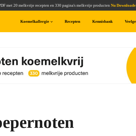
PDF met 20 melkvrije recepten en 330 pagina's melkvrije producten
Nu Downloade
Koemelkallergie
Recepten
Kennisbank
Veelge
pepernoten