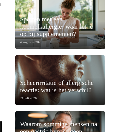
t
Sporten met een
koemelkallergie: waar let je
op bij supplementen?
4 augustus 2026
Scheerirritatie of allergische
reactie: wat is het verschil?
21 juli 2026
Waarom sommige mensen na
een gastric bypass geen