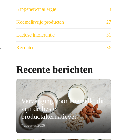
Kippeneiwit allergie
3
Koemelkvrije producten
27
Lactose intolerantie
31
s
Recepten
36
.
Recente berichten
Vervanging voor koemelk: dit
zijn de beste
productalternatieven
7 augustus 2026