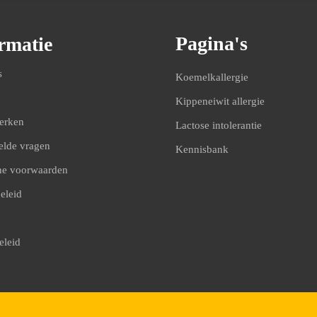
Pagina's
rmatie
s
Koemelkallergie
Kippeneiwit allergie
erken
Lactose intolerantie
elde vragen
Kennisbank
e voorwaarden
eleid
eleid