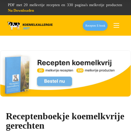
PDF met 20 melkvrije recepten en 330 pagina's melkvrije producten
Nu Downloaden
Recepten E-book
Receptenboekje koemelkvrije
gerechten