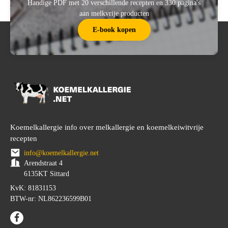
Handige PDF met 20 verschillende recepten en 330 pagina's
aan melkvrije producten
E-book kopen
Koemelkallergie info over melkallergie en koemelkeiwitvrije
recepten
info@koemelkallergie.net
Arendstraat 4
6135KT Sittard
KvK: 81831153
BTW-nr: NL862236599B01