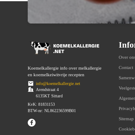
Info
Over on
Contact
Koemelkallergie info over melkallergie
en koemelkeiwitvrije recepten
Samenw
info@koemelkallergie.net
Veelgest
Arendstraat 4
6135KT Sittard
Algemen
KvK: 81831153
Privacyb
BTW-nr: NL862236599B01
Sitemap
Cookieb