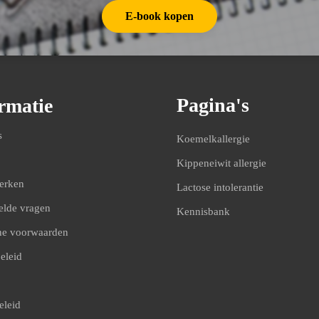
E-book kopen
Pagina's
rmatie
s
Koemelkallergie
Kippeneiwit allergie
erken
Lactose intolerantie
elde vragen
Kennisbank
e voorwaarden
eleid
eleid