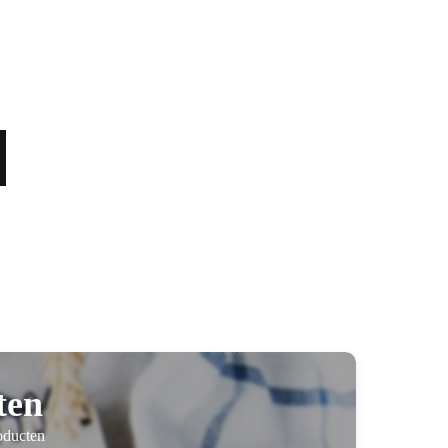
ten
oducten