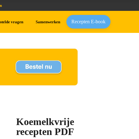
n
Recepten E-book
stelde vragen
Samenwerken
Koemelkvrije
recepten PDF