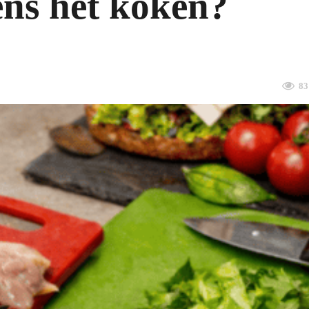
ens het koken?
83