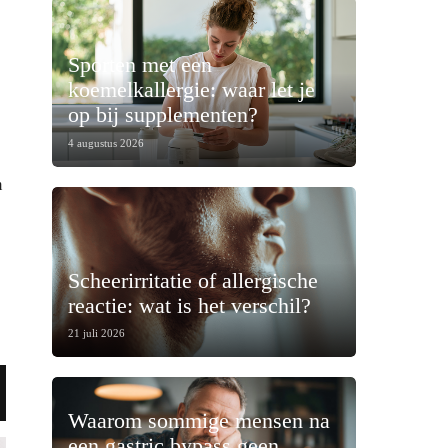
Sporten met een
koemelkallergie: waar let je
op bij supplementen?
4 augustus 2026
m
Scheerirritatie of allergische
reactie: wat is het verschil?
21 juli 2026
Waarom sommige mensen na
een gastric bypass geen