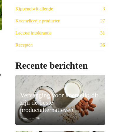
Kippeneiwit allergie
3
Koemelkvrije producten
27
Lactose intolerantie
31
Recepten
36
Recente berichten
n
Vervanging voor koemelk: dit
zijn de beste
productalternatieven
7 augustus 2026