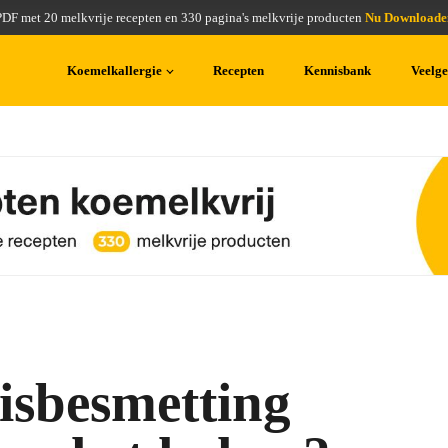
PDF met 20 melkvrije recepten en 330 pagina's melkvrije producten
Nu Downloade
Koemelkallergie
Recepten
Kennisbank
Veelge
isbesmetting