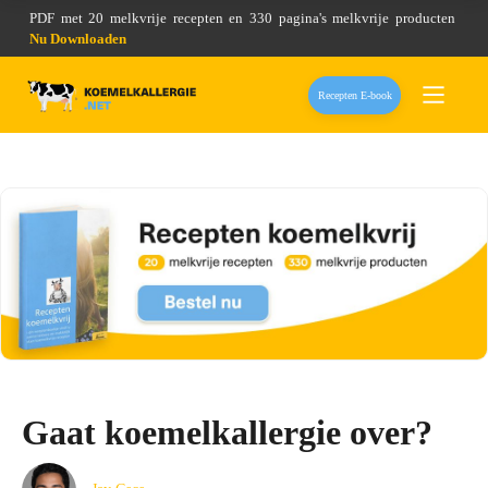
PDF met 20 melkvrije recepten en 330 pagina's melkvrije producten
Nu Downloaden
Recepten E-book
Gaat koemelkallergie over?